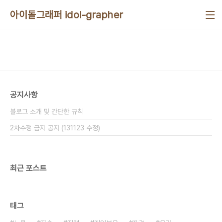
본문 바로가기
아이돌그래퍼 idol-grapher
공지사항
블로그 소개 및 간단한 규칙
2차수정 금지 공지 (131123 수정)
최근 포스트
태그