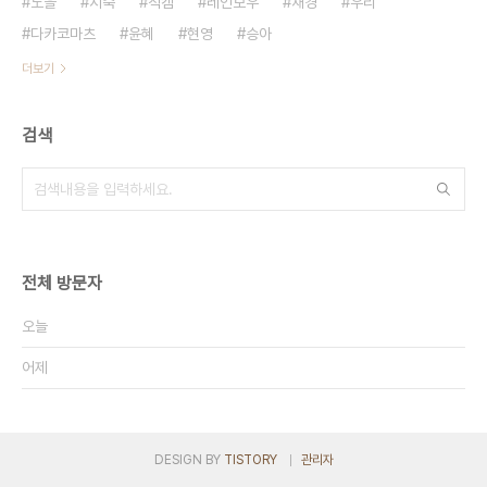
노을
지숙
직캠
레인보우
재경
우리
다카코마츠
윤혜
현영
승아
더보기
검색
전체 방문자
오늘
어제
DESIGN BY
TISTORY
관리자