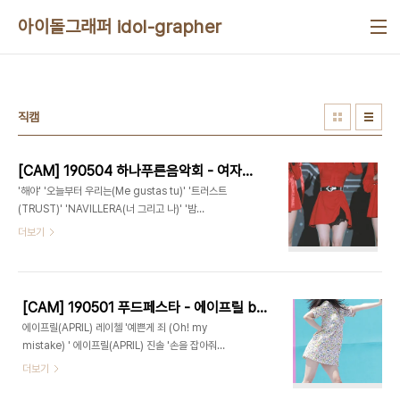
본문 바로가기
아이돌그래퍼 idol-grapher
직캠
[CAM] 190504 하나푸른음악회 - 여자친구 은하 by Harry
'해야' '오늘부터 우리는(Me gustas tu)' '트러스트
(TRUST)' 'NAVILLERA(너 그리고 나)' '밤
(Time for the moon night)' "인사 토크" "사행
더보기
시 토크"
[CAM] 190501 푸드페스타 - 에이프릴 by Harry
에이프릴(APRIL) 레이첼 '예쁜게 죄 (Oh! my
mistake) ' 에이프릴(APRIL) 진솔 '손을 잡아줘
(Take My Hand) ' 직캠(fancam) 에이프릴
더보기
(APRIL) 진솔 '팅커벨 ' 직캠(fancam) 에이프릴
(APRIL) 진솔 'April Story(봄의 나라 이야기)