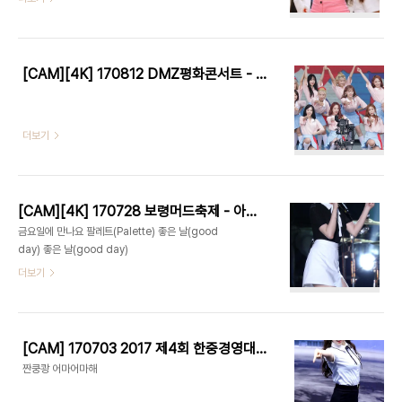
기준 1,900만 View 입니다. 1. 모모랜드 - 뿜뿜 전
체 직캠 2. 모모랜드 - 짠쿵쾅 전체 직캠 3. 모모랜드
- 꼼짝마 전체 직캠 4. 모모랜드 - 어마어마해 전체
직캠 5. 모모랜드 - 뿜뿜 앵콜 전제 직캠 (데이지 랩
[CAM][4K] 170812 DMZ평화콘서트 - 우주소녀(WJSN) by Harry
파트부터 뒤로 돌아 공연) 네이버TV 링크1. 모모랜
드 - 뿜뿜 (네이버TV) 2. 모모랜드 - 짠쿵쾅 (네이버
TV) 3. 모모랜드 - 꼼짝마 (네이버TV) 4. 모모랜드
더보기
- 어마어마해 (네이버TV) 5. 모모랜드 - 뿜뿜 앵콜
(네이버TV)
[CAM][4K] 170728 보령머드축제 - 아이유(IU) by Harry
금요일에 만나요 팔레트(Palette) 좋은 날(good
day) 좋은 날(good day)
더보기
[CAM] 170703 2017 제4회 한중경영대상 - 모모랜드 데이지 by Harry
짠쿵쾅 어마어마해