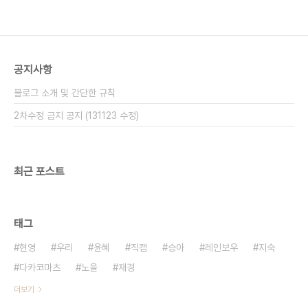
공지사항
블로그 소개 및 간단한 규칙
2차수정 금지 공지 (131123 수정)
최근 포스트
태그
현영
우리
윤혜
직캠
승아
레인보우
지숙
다카코마츠
노을
재경
더보기