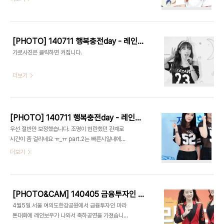
[PHOTO] 140711 행복충전day - 레인보우 part.2 by 1st Holic
가로사진은 클릭하면 커집니다.
더보기
[PHOTO] 140711 행복충전day - 레인보우 part.1 by 1st Holic
우선 절반만 보정했습니다. 조명이 현란했던 관계로
시간이 좀 걸리네요 ㅠ_ㅠ part.2는 빠른시일내에
업로드 하겠습니다 ^_^ 가로사진은 클릭하면 커집니
더보기
다.
[PHOTO&CAM] 140405 금융투자인 마라톤대회 - 레인보우 by 다카코마츠, 폭풍눈물티슈
4월5일 서울 여의도한강공원에서 금융투자인 마라
톤대회에 레인보우가 나와서 축하공연을 가졌습니