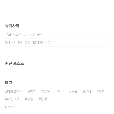
공지사항
블로그 소개 및 간단한 규칙
2차수정 금지 공지 (131123 수정)
최근 포스트
태그
다카코마츠
직캠
승아
지숙
노을
윤혜
우리
레인보우
재경
현영
더보기