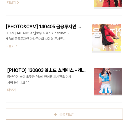
다. 직캠은 폭풍눈물티슈님이 찍어주셨습니다.
더보기
[CAM] 레인보우(현영) - 썬샤인 레인보우(노을) -
마하 레인보우(승아) - 텔미텔미 레인보우(노을) - A
[PHOTO]
[PHOTO&CAM] 140405 금융투자인 마라톤대회 - 레인보우 지숙 by cameratest
[CAM] 140405 레인보우 지숙 "Sunshine" -
제8회 금융투자인 마라톤대회 사랑의 콘서트
[CAM] 140405 레인보우 지숙 "Mach" - 제8회
더보기
금융투자인 마라톤대회 사랑의 콘서트
[PHOTO] 130803 엘소드 쇼케이스 - 레인보우 part.1 by epoxy
좀있으면 봄이 올듯한 2월에 한여름때 사진을 이제
서야 올리네요 ^^;;
더보기
목록 더보기