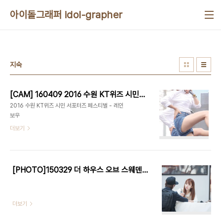
본문 바로가기
아이돌그래퍼 idol-grapher
지숙
[CAM] 160409 2016 수원 KT위즈 시민 서포터즈 페스티벌 - 레인보우 by 다카코마츠
2016 수원 KT위즈 시민 서포터즈 페스티벌 - 레인
보우
더보기
[PHOTO]150329 더 하우스 오브 스웨덴 사진전 - 레인보우 지숙 by EPOXYY
더보기