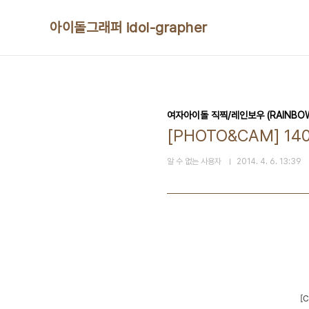
본문 바로가기
아이돌그래퍼 idol-grapher
여자아이돌 직찍/레인보우 (RAINBO
[PHOTO&CAM] 14
알 수 없는 사용자
2014. 4. 6. 13:39
[