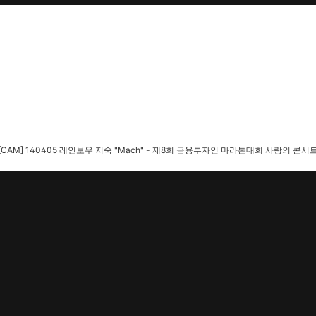
[CAM] 140405 레인보우 지숙 "Mach" - 제8회 금융투자인 마라톤대회 사랑의 콘서