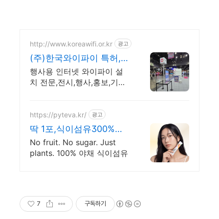
http://www.koreawifi.or.kr
광고
(주)한국와이파이 특허,벤
처 빠른상담 가능
행사용 인터넷 와이파이 설
치 전문,전시,행사,홍보,기획,
이벤트,ICT,MICE 어디서나
끊김없이! 와이파이특허 보
유, 다양한 시공경험을 가진
https://pyteva.kr/
광고
전문성있는 기업
딱 1포,식이섬유300%충
전
No fruit. No sugar. Just
plants. 100% 야채 식이섬유
7
구독하기