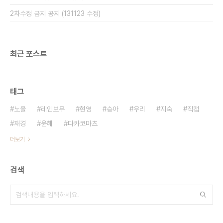
2차수정 금지 공지 (131123 수정)
최근 포스트
태그
노을
레인보우
현영
승아
우리
지숙
직캠
재경
윤혜
다카코마츠
더보기
검색