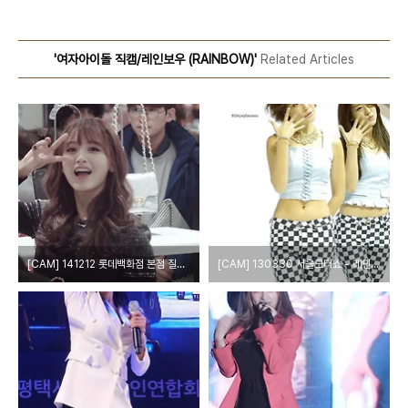
'여자아이돌 직캠/레인보우 (RAINBOW)'
Related Articles
[CAM] 141212 롯데백화점 본점 질스튜어트 레인보우 재경 by epoxy
[CAM] 130330 서울모터쇼 - 레인보우 by 다카코마츠