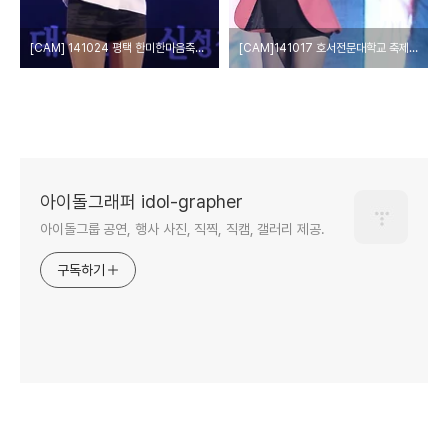
[CAM] 141024 평택 한미한마음축제 - 레인보우 by 다카코마츠
[CAM]141017 호서전문대학교 축제 - 레인보우 by epoxy
아이돌그래퍼 idol-grapher
아이돌그룹 공연, 행사 사진, 직찍, 직캠, 갤러리 제공.
구독하기