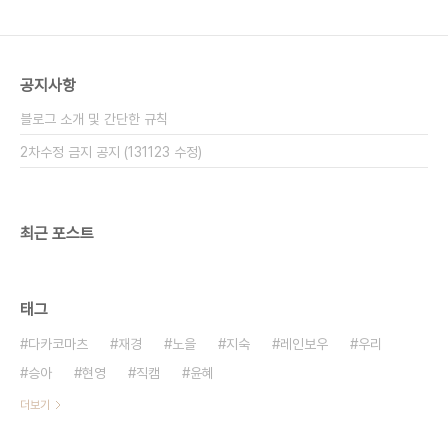
공지사항
블로그 소개 및 간단한 규칙
2차수정 금지 공지 (131123 수정)
최근 포스트
태그
다카코마츠
재경
노을
지숙
레인보우
우리
승아
현영
직캠
윤혜
더보기