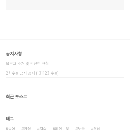
공지사항
블로그 소개 및 간단한 규칙
2차수정 금지 공지 (131123 수정)
최근 포스트
태그
승아
현영
지숙
레인보우
노을
윤혜