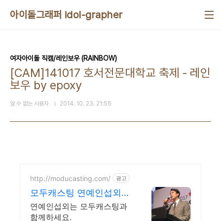
본문 바로가기
아이돌그래퍼 idol-grapher
여자아이돌 직캠/레인보우 (RAINBOW)
[CAM]141017 호서전문대학교 축제 - 레인
보우 by epoxy
알 수 없는 사용자
2014. 10. 23. 21:55
http://moducasting.com/
광고
모두캐스팅 연예인섭외는
모두캐스팅
연예인섭외는 모두캐스팅과
함께하세요.