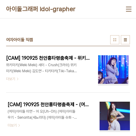
본문 바로가기
아이돌그래퍼 idol-grapher
여자아이돌 직캠
[CAM] 190925 천안흥타령춤축제 - 위키미키 by 다카코마츠
위키미키(Weki Meki) 세이 - Crush(크러쉬) 위키
미키(Weki Meki) 김도연 - 티키타카(Tiki-Taka)
위키미키(Weki Meki) 최유정 - 피키피키(Picky
더보기
Picky)
[CAM] 190925 천안흥타령춤축제 - (여자)아이들 by 다카코마츠
(여자)아이들 미연 - 어 오(Uh-Oh) (여자)아이들
우기 - Senorita(세뇨리타) (여자)아이들 슈화 -
LATATA (라타타)
더보기