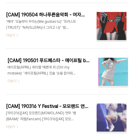
[CAM] 190504 하나푸른음악회 - 여자친구 은하 by Harry
'해야' '오늘부터 우리는(Me gustas tu)' '트러스트
(TRUST)' 'NAVILLERA(너 그리고 나)' '밤
(Time for the moon night)' "인사 토크" "사행
더보기
시 토크"
[CAM] 190501 푸드페스타 - 에이프릴 by Harry
에이프릴(APRIL) 레이첼 '예쁜게 죄 (Oh! my
mistake) ' 에이프릴(APRIL) 진솔 '손을 잡아줘
(Take My Hand) ' 직캠(fancam) 에이프릴
더보기
(APRIL) 진솔 '팅커벨 ' 직캠(fancam) 에이프릴
(APRIL) 진솔 'April Story(봄의 나라 이야기)
[CAM] 190316 Y Festival - 모모랜드 연우 by Harry
[190316][4K] 모모랜드(MOMOLAND) 연우 '뱀
(BAAM)' 직캠(fancam) [190316][4K] 모모랜
드(MOMOLAND) 연우 '짠쿵쾅' 직캠(fancam)
더보기
[190316][4K] 모모랜드(MOMOLAND) 연우 '어