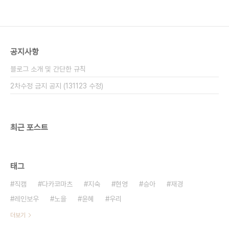
공지사항
블로그 소개 및 간단한 규칙
2차수정 금지 공지 (131123 수정)
최근 포스트
태그
직캠
다카코마츠
지숙
현영
승아
재경
레인보우
노을
윤혜
우리
더보기