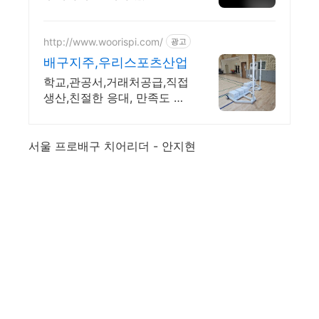
결제로 간편하게! 전국 각지
에서 올라오는 전국구 최다
상품 매일 10만 개 이상의 신
http://www.woorispi.com/
광고
규 상품 업로드
배구지주,우리스포츠산업
학교,관공서,거래처공급,직접
생산,친절한 응대, 만족도 높
은품질, 안전인증
서울 프로배구 치어리더 - 안지현