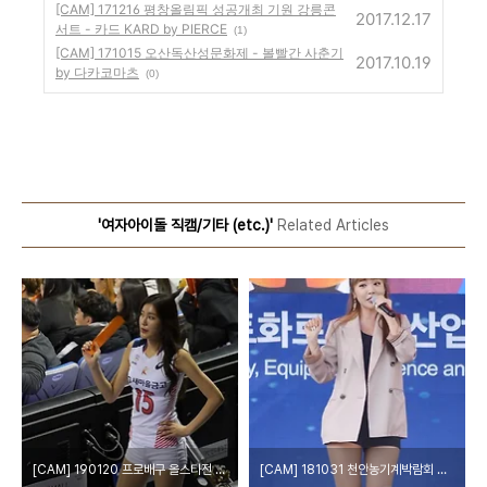
[CAM] 171216 평창올림픽 성공개최 기원 강릉콘
2017.12.17
서트 - 카드 KARD by PIERCE
(1)
[CAM] 171015 오산독산성문화제 - 볼빨간 사춘기
2017.10.19
by 다카코마츠
(0)
'여자아이돌 직캠/기타 (etc.)'
Related Articles
[CAM] 190120 프로배구 올스타전 - 김연정 치어리더 by 다카코마츠
[CAM] 181031 천안농기계박람회 개막식 - 홍진영 by 다카코마츠