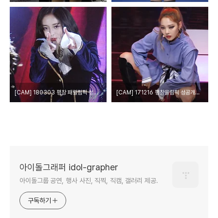
[CAM] 180303 평창 패럴림픽 성화화합행사 축하공연 프리스틴(PRISTIN) by epoxy
[CAM] 171216 평창올림픽 성공개최 기원 강릉콘서트 - 카드 KARD by PIERCE
아이돌그래퍼 idol-grapher
아이돌그룹 공연, 행사 사진, 직찍, 직캠, 갤러리 제공.
구독하기