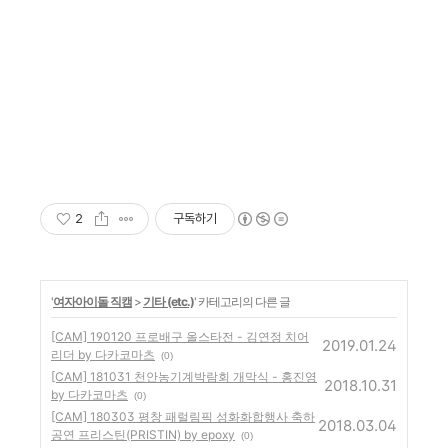
2
구독하기
'
여자아이돌 직캠
>
기타 (etc.)
' 카테고리의 다른 글
[CAM] 190120 프로배구 올스타전 - 김연정 치어
2019.01.24
리더 by 다카코마츠
(0)
[CAM] 181031 천안농기계박람회 개막식 - 홍진영
2018.10.31
by 다카코마츠
(0)
[CAM] 180303 평창 패럴림픽 성화화합행사 축하
2018.03.04
공연 프리스틴(PRISTIN) by epoxy
(0)