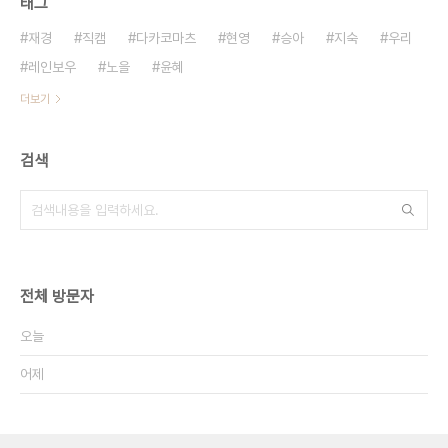
태그
재경
직캠
다카코마츠
현영
승아
지숙
우리
레인보우
노을
윤혜
더보기
검색
전체 방문자
오늘
어제