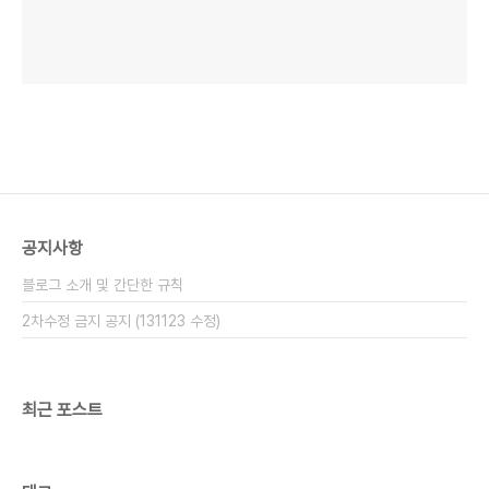
공지사항
블로그 소개 및 간단한 규칙
2차수정 금지 공지 (131123 수정)
최근 포스트