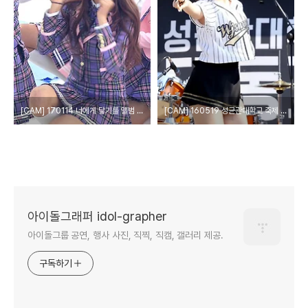
[CAM] 170114 너에게 닿기를 앨범 사인회 - 우주소녀 by Harry
[CAM] 160519 성균관대학교 축제 - 우주소녀 (성소) by o첫눈에o
아이돌그래퍼 idol-grapher
아이돌그룹 공연, 행사 사진, 직찍, 직캠, 갤러리 제공.
구독하기