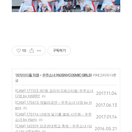
10
구독하기
'
여자아이돌 직캠
>
우주소녀 (WJSN)(COSMIC GIRLS)
' 카테고리의 다른
글
[CAM] 171103 제1회 코리아 C페스티벌-우주소녀
2017.11.04
다영 by HARRY
(0)
[CAM] 170613 게릴라공연 - 우주소녀 다영 by H
2017.06.13
arry
(0)
[CAM] 170114 너에게 닿기를 앨범 사인회 - 우주
2017.01.14
소녀 by Harry
(0)
[CAM] 160519 성균관대학교 축제 - 우주소녀 (성
2016.05.21
소) by o첫눈에o
(0)