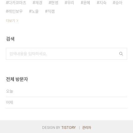
다카코마츠
재경
현영
우리
윤혜
지숙
승아
레인보우
노을
직캠
더보기
검색
전체 방문자
오늘
어제
DESIGN BY
TISTORY
관리자