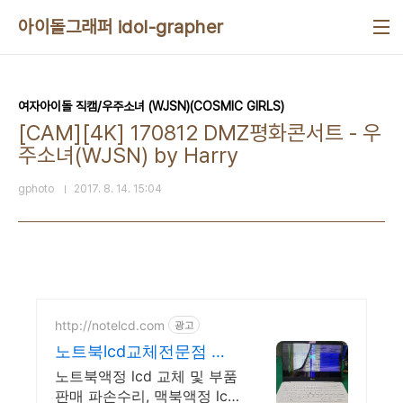
본문 바로가기
아이돌그래퍼 idol-grapher
여자아이돌 직캠/우주소녀 (WJSN)(COSMIC GIRLS)
[CAM][4K] 170812 DMZ평화콘서트 - 우
주소녀(WJSN) by Harry
gphoto
2017. 8. 14. 15:04
http://notelcd.com
광고
노트북lcd교체전문점 메
티스
노트북액정 lcd 교체 및 부품
판매 파손수리, 맥북액정 lcd