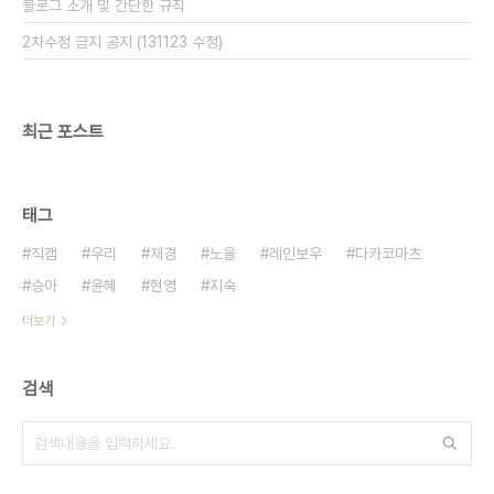
블로그 소개 및 간단한 규칙
2차수정 금지 공지 (131123 수정)
최근 포스트
태그
직캠
우리
재경
노을
레인보우
다카코마츠
승아
윤혜
현영
지숙
더보기
검색