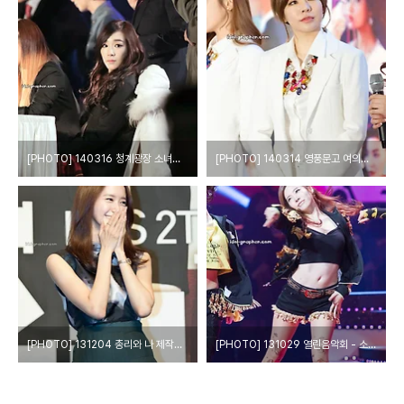
[PHOTO] 140316 청계광장 소녀시대 팬싸인회 by Girls Grapher
[PHOTO] 140314 영풍문고 여의도점 팬 사인회 - 소녀시대 by Harry
[PHOTO] 131204 총리와 나 제작발표회 - 윤아 by o첫눈에o
[PHOTO] 131029 열린음악회 - 소녀시대 by Harry