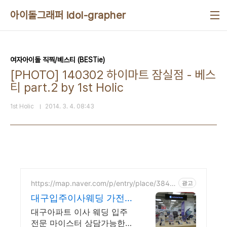
본문 바로가기
아이돌그래퍼 idol-grapher
여자아이돌 직찍/베스티 (BESTie)
[PHOTO] 140302 하이마트 잠실점 - 베스
티 part.2 by 1st Holic
1st Holic
2014. 3. 4. 08:43
https://map.naver.com/p/entry/place/3848
광고
7038
대구입주이사웨딩 가전전
문매장 롯데하이마트 대
대구아파트 이사 웨딩 입주
구율하마트점
전문 마이스터 상담가능한