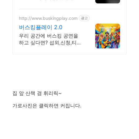
하세요 전국 각지에서 올라
오는 전국구 최다 상품 매일
10만 개 이상의 신규 상품 업
http://www.buskingplay.com
광고
로드
버스킹플레이 2.0
우리 공간에 버스킹 공연을
하고 싶다면? 섭외,신청,티켓
판매 플랫폼 버스킹플레이!
새로운 방식으로 공간을 홍
보하세요
집 앞 산책 겸 휘리릭~
가로사진은 클릭하면 커집니다.