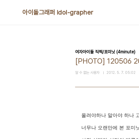
본문 바로가기
아이돌그래퍼 idol-grapher
여자아이돌 직찍/포미닛 (4minute)
[PHOTO] 12050
알 수 없는 사용자
2012. 5. 7. 05:02
올려야하나 말아야 하나 
너무나 오랜만에 본 포미닛