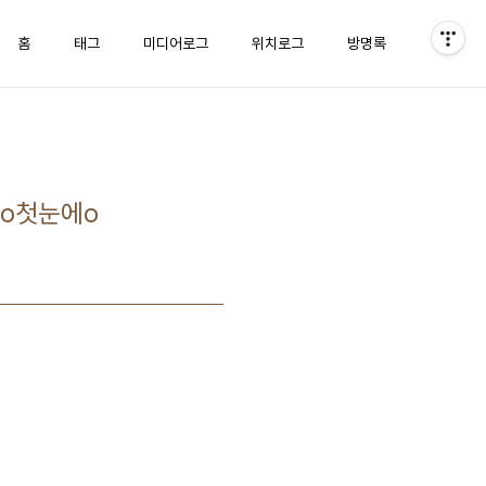
홈
태그
미디어로그
위치로그
방명록
y o첫눈에o