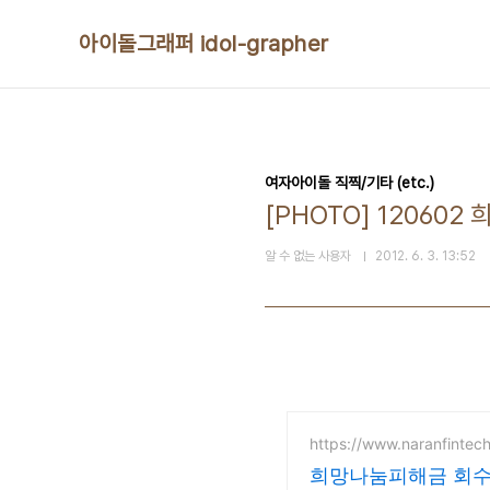
본문 바로가기
아이돌그래퍼 idol-grapher
여자아이돌 직찍/기타 (etc.)
[PHOTO] 120602
알 수 없는 사용자
2012. 6. 3. 13:52
https://www.naranfintec
희망나눔피해금 회수 