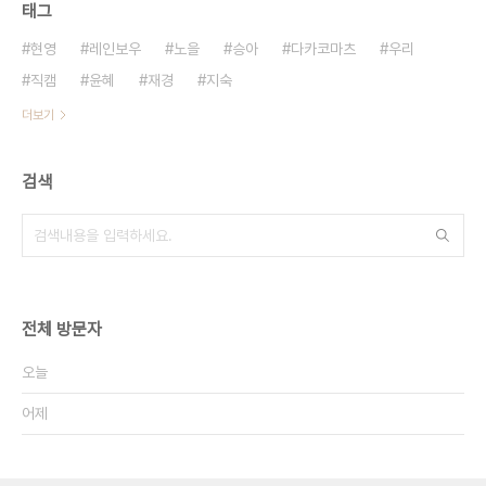
태그
현영
레인보우
노을
승아
다카코마츠
우리
직캠
윤혜
재경
지숙
더보기
검색
전체 방문자
오늘
어제