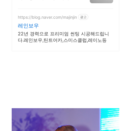
대응이 늦어질수록 피해금
회수는 어려워집니다 윤빛만
의 노하우로 해결책을 제시
https://blog.naver.com/majinjin
광고
합니다
레인보우
22년 경력으로 프리미엄 썬팅 시공해드립니
다.레인보우,틴트어카,스미스클럽,레이노등