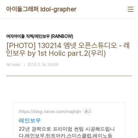
본문 바로가기
아이돌그래퍼 idol-grapher
여자아이돌 직찍/레인보우 (RAINBOW)
[PHOTO] 130214 엠넷 오픈스튜디오 - 레
인보우 by 1st Holic part.2(우리)
1st Holic
2013. 2. 16. 04:05
https://blog.naver.com/majinjin
광고
레인보우
22년 경력으로 프리미엄 썬팅 시공해드립니
다.레인보우,틴트어카,스미스클럽,레이노등