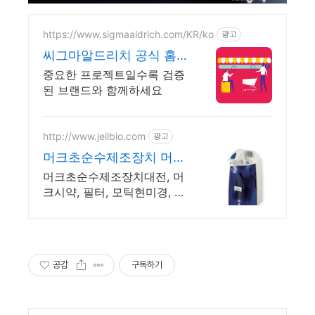
https://www.sigmaaldrich.com/KR/ko
광고
씨그마알드리치 공식 홈
페이지
중요한 프로젝트일수록 검증
된 브랜드와 함께하세요
http://www.jeilbio.com
광고
머크초순수제조장치 머크
전제품 이벤트중
머크초순수제조장치대전, 머
크시약, 필터, 모틱현미경, 브
란손대리점, 셀카운터 등 머
크초순수제조장치 보상판매
및 머크전제품 행사중
공감
구독하기