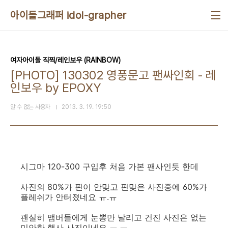
본문 바로가기
아이돌그래퍼 idol-grapher
여자아이돌 직찍/레인보우 (RAINBOW)
[PHOTO] 130302 영풍문고 팬싸인회 - 레
인보우 by EPOXY
알 수 없는 사용자
2013. 3. 19. 19:50
시그마 120-300 구입후 처음 가본 팬사인듯 한데
사진의 80%가 핀이 안맞고 핀맞은 사진중에 60%가
플레쉬가 안터졌네요 ㅠ.ㅠ
괜실히 맴버들에게 눈뽕만 날리고 건진 사진은 없는
미안한 행사 사진이네요 ㅠ.ㅠ