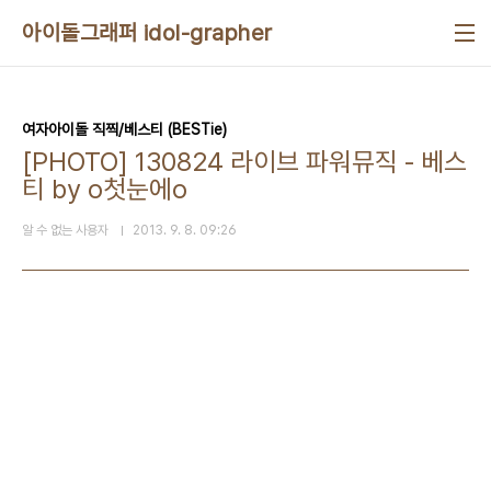
본문 바로가기
아이돌그래퍼 idol-grapher
여자아이돌 직찍/베스티 (BESTie)
[PHOTO] 130824 라이브 파워뮤직 - 베스
티 by o첫눈에o
알 수 없는 사용자
2013. 9. 8. 09:26