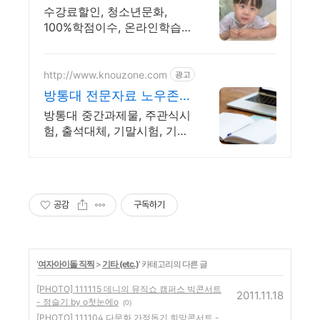
쌤 저녁, 주말 상담도 가능
수강료할인, 청소년문화,
100%학점이수, 온라인학습
과정지원 상담만으로도 할인
가능
http://www.knouzone.com
광고
방통대 전문자료 노우존
방통대 자료포털 NO.1
방통대 중간과제물, 주관식시
험, 출석대체, 기말시험, 기출
문제 제공
공감
구독하기
'
여자아이돌 직찍
>
기타 (etc.)
' 카테고리의 다른 글
[PHOTO] 111115 데니의 뮤직쇼 캠퍼스 빅콘서트
2011.11.18
- 정슬기 by o첫눈에o
(0)
[PHOTO] 111104 다문화 가정돕기 희망콘서트 -