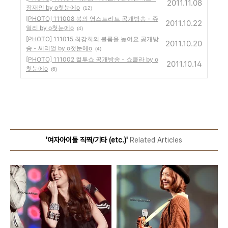
2011.11.08
장재인 by o첫눈에o
(12)
[PHOTO] 111008 붐의 영스트리트 공개방송 - 쥬
2011.10.22
얼리 by o첫눈에o
(4)
[PHOTO] 111015 최강희의 불륨을 높여요 공개방
2011.10.20
송 - 씨리얼 by o첫눈에o
(4)
[PHOTO] 111002 컬투쇼 공개방송 - 쇼콜라 by o
2011.10.14
첫눈에o
(6)
'여자아이돌 직찍/기타 (etc.)'
Related Articles