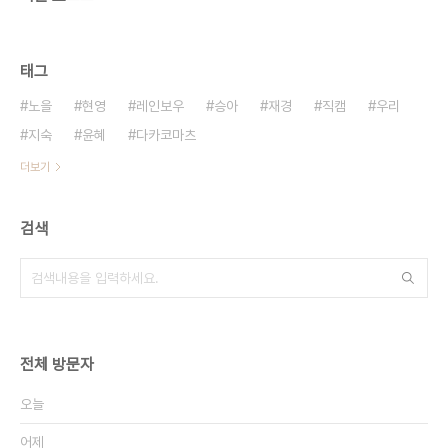
태그
노을
현영
레인보우
승아
재경
직캠
우리
지숙
윤혜
다카코마츠
더보기
검색
전체 방문자
오늘
어제