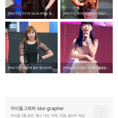
[PHOTO] 111115 데니의 뮤직쇼 캠퍼스 빅콘서트 - 정슬기 by o첫눈에o
[PHOTO] 111104 다문화 가정돕기 희망콘서트 - 장재인 by o첫눈에o
[PHOTO] 111008 붐의 영스트리트 공개방송 - 쥬얼리 by o첫눈에o
[PHOTO] 111015 최강희의 불륨을 높여요 공개방송 - 씨리얼 by o첫눈에o
아이돌그래퍼 idol-grapher
아이돌그룹 공연, 행사 사진, 직찍, 직캠, 갤러리 제공.