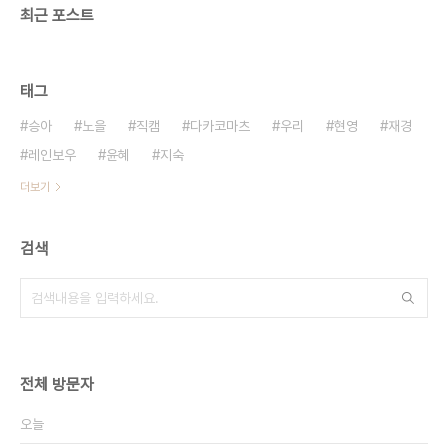
최근 포스트
태그
승아
노을
직캠
다카코마츠
우리
현영
재경
레인보우
윤혜
지숙
더보기
검색
전체 방문자
오늘