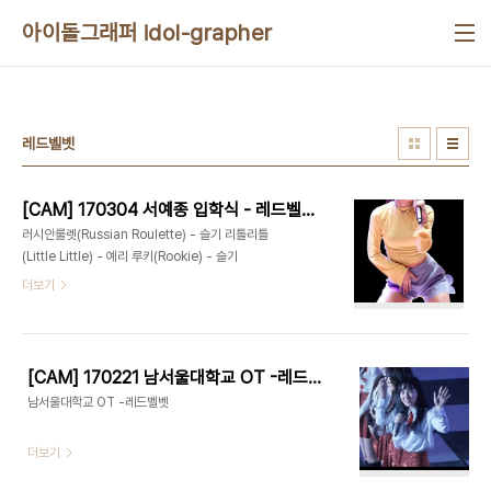
본문 바로가기
아이돌그래퍼 idol-grapher
레드벨벳
[CAM] 170304 서예종 입학식 - 레드벨벳 by harry
러시안룰렛(Russian Roulette) - 슬기 리틀리틀
(Little Little) - 예리 루키(Rookie) - 슬기
더보기
[CAM] 170221 남서울대학교 OT -레드벨벳 by 다카코마츠
남서울대학교 OT -레드벨벳
더보기