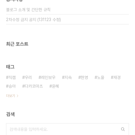
블로그 소개 및 간단한 규칙
2차수정 금지 공지 (131123 수정)
최근 포스트
태그
직캠
우리
레인보우
지숙
현영
노을
재경
승아
다카코마츠
윤혜
더보기
검색