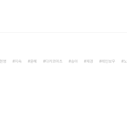
현영
지숙
윤혜
다카코마츠
승아
재경
레인보우
노