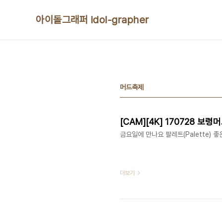
본문 바로가기
아이돌그래퍼 idol-grapher
머드축제
[CAM][4K] 170728 보령머
금요일에 만나요 팔레트(Palette) 좋은 
더보기