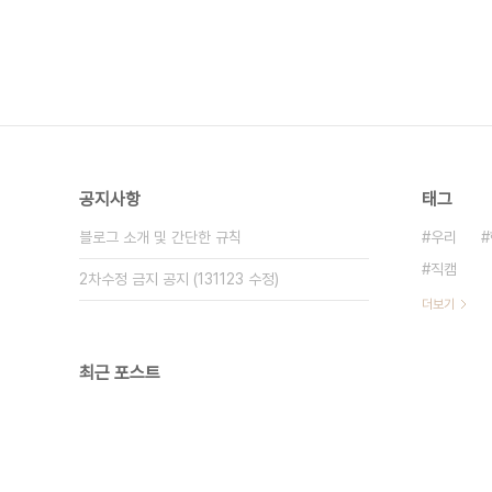
공지사항
태그
블로그 소개 및 간단한 규칙
우리
직캠
2차수정 금지 공지 (131123 수정)
더보기
최근 포스트