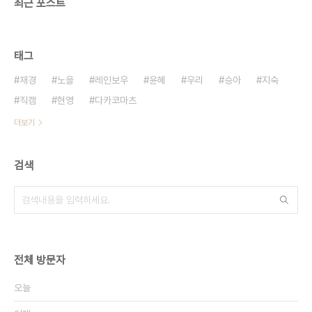
최근 포스트
태그
재경
노을
레인보우
윤혜
우리
승아
지숙
직캠
현영
다카코마츠
더보기
검색
전체 방문자
오늘