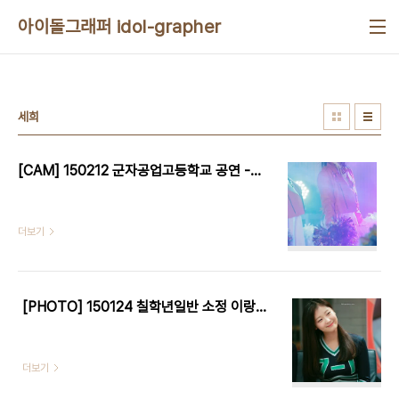
본문 바로가기
아이돌그래퍼 idol-grapher
세희
[CAM] 150212 군자공업고등학교 공연 - 칠학년일반 by W
더보기
[PHOTO] 150124 칠학년일반 소정 이랑 생일파티 & 데뷔 1주년 기념 팬미팅 by W
더보기