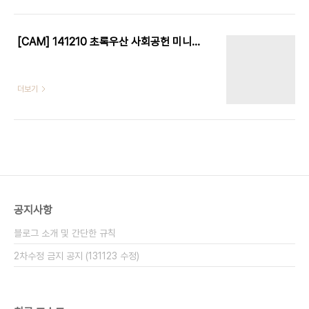
[CAM] 141210 초록우산 사회공헌 미니콘서트(서해고등학교) - 칠학년일반 by W
더보기
공지사항
블로그 소개 및 간단한 규칙
2차수정 금지 공지 (131123 수정)