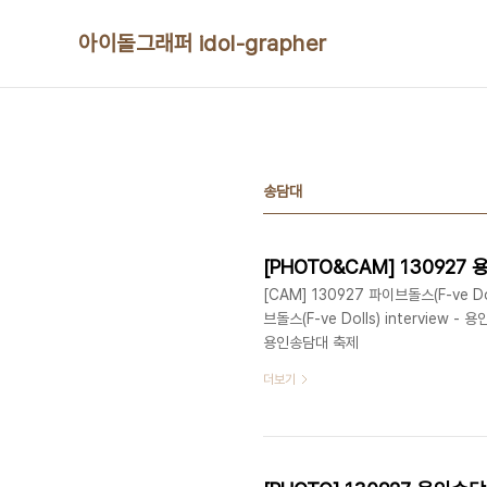
본문 바로가기
아이돌그래퍼 idol-grapher
송담대
[PHOTO&CAM] 130927
[CAM] 130927 파이브돌스(F-ve D
브돌스(F-ve Dolls) interview -
용인송담대 축제
더보기