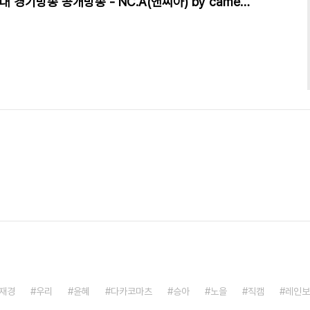
[PHOTO] 130927 용인송담대 경기방송 공개방송 - NC.A(앤씨아) by cameratest
재경
우리
윤혜
다카코마츠
승아
노을
직캠
레인보