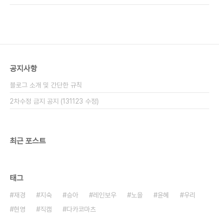
140111 파이브돌스 멘트 - 오크밸리 콘서트
[CAM] 140111 파이브돌스 "사랑한다? 안한다!" -
오크밸리 콘서트
공지사항
블로그 소개 및 간단한 규칙
2차수정 금지 공지 (131123 수정)
최근 포스트
태그
재경
지숙
승아
레인보우
노을
윤혜
우리
현영
직캠
다카코마츠