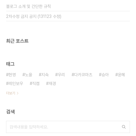
블로그 소개 및 간단한 규칙
2차수정 금지 공지 (131123 수정)
최근 포스트
태그
현영
노을
지숙
우리
다카코마츠
승아
윤혜
레인보우
직캠
재경
더보기
검색