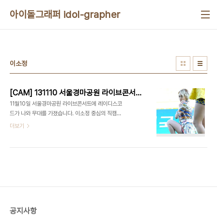
본문 바로가기
아이돌그래퍼 idol-grapher
이소정
[CAM] 131110 서울경마공원 라이브콘서트 - 레이디스코드(소정) by 다카코마츠
11월10일 서울경마공원 라이브콘서트에 레이디스코
드가 나와 무대를 가졌습니다. 이소정 중심의 직캠입
니다. 레이디스코드(소정) - 나쁜여자 레이디스코드
더보기
(소정) - Hate You 레이디스코드(소정) - 예뻐예뻐
공지사항