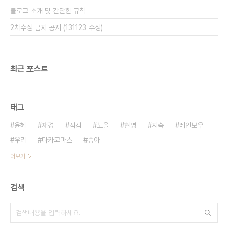
블로그 소개 및 간단한 규칙
2차수정 금지 공지 (131123 수정)
최근 포스트
태그
윤혜
재경
직캠
노을
현영
지숙
레인보우
우리
다카코마츠
승아
더보기
검색