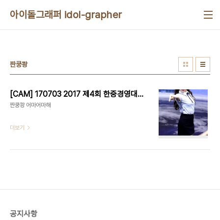
본문 바로가기
아이돌그래퍼 idol-grapher
짠쿵쾅
[CAM] 170703 2017 제4회 한중경영대상 - 모모랜드 데이지 by Harry
짠쿵쾅 어마어마해
더보기
공지사항