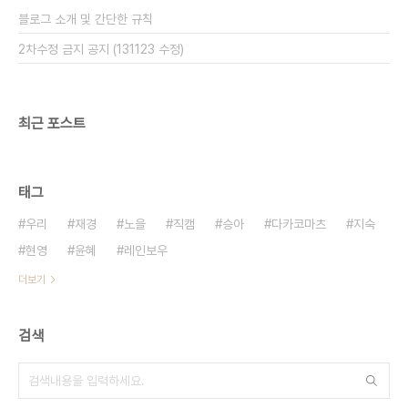
블로그 소개 및 간단한 규칙
2차수정 금지 공지 (131123 수정)
최근 포스트
태그
우리
재경
노을
직캠
승아
다카코마츠
지숙
현영
윤혜
레인보우
더보기
검색