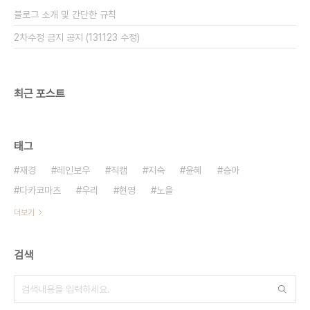
블로그 소개 및 간단한 규칙
2차수정 금지 공지 (131123 수정)
최근 포스트
태그
재경
레인보우
직캠
지숙
윤혜
승아
다카코마츠
우리
현영
노을
더보기
검색