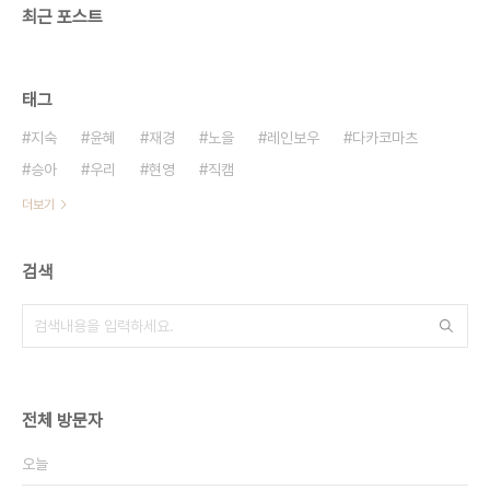
최근 포스트
태그
지숙
윤혜
재경
노을
레인보우
다카코마츠
승아
우리
현영
직캠
더보기
검색
전체 방문자
오늘