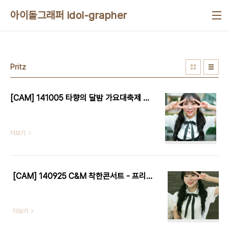
본문 바로가기
아이돌그래퍼 idol-grapher
Pritz
[CAM] 141005 타향의 달밤 가요대축제 - 프리츠 by W
더보기
[CAM] 140925 C&M 착한콘서트 - 프리츠 by W
더보기