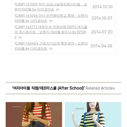
[CAM] 141009 천안 삼성나눔워킹페스티벌 - 오
2014.10.10
렌지캬라멜 by 다카코마츠
(2)
[CAM] 141006 아산 순천향대학교 축제 - 오렌지
2014.10.07
캬라멜 by 다카코마츠
(0)
[CAM] 140717 대한민국 전문대학 EXPO 케이윌
2014.07.20
의 영스트리트 - 오렌지 캬라멜 레이나 by EPOX
Y
(0)
[CAM] 140404 근로자가요제 축하공연 - 오렌지
2014.04.06
캬라멜 by 다카코마츠
(0)
'여자아이돌 직캠/애프터스쿨 (After School)'
Related Articles