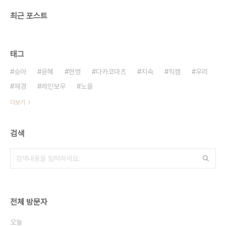
최근 포스트
태그
승아
윤혜
현영
다카코마츠
지숙
직캠
우리
재경
레인보우
노을
더보기
검색
전체 방문자
오늘