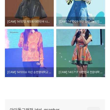
[CAM] 141012 제5회 대한민국 나눔대축제 - 오렌지캬라멜 by 다카코마츠
[CAM] 141009 천안 삼성나눔워킹페스티벌 - 오렌지캬라멜 by 다카코마츠
[CAM] 141006 아산 순천향대학교 축제 - 오렌지캬라멜 by 다카코마츠
[CAM] 140717 대한민국 전문대학 EXPO 케이윌의 영스트리트 - 오렌지 캬라멜 레이나 by EPOXY
아이돌그래퍼 idol-grapher