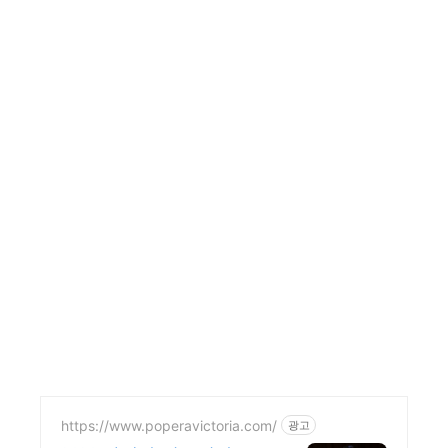
https://www.poperavictoria.com/
광고