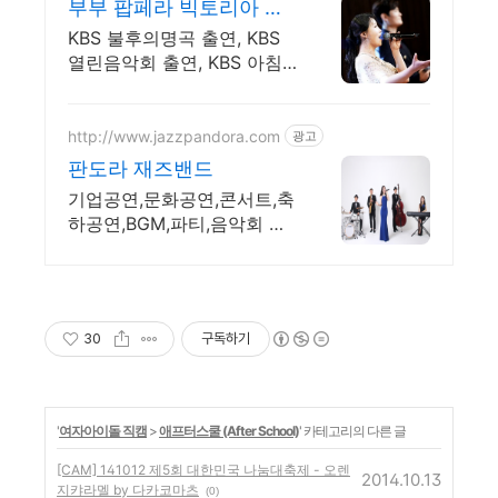
부부 팝페라 빅토리아 섭
외! 공중파 다수 출연 고품
KBS 불후의명곡 출연, KBS
격행사
열린음악회 출연, KBS 아침
마당 도전 꿈 우승!
http://www.jazzpandora.com
광고
판도라 재즈밴드
기업공연,문화공연,콘서트,축
하공연,BGM,파티,음악회 공
연팀 프로모션
30
구독하기
'
여자아이돌 직캠
>
애프터스쿨 (After School)
' 카테고리의 다른 글
[CAM] 141012 제5회 대한민국 나눔대축제 - 오렌
2014.10.13
지캬라멜 by 다카코마츠
(0)