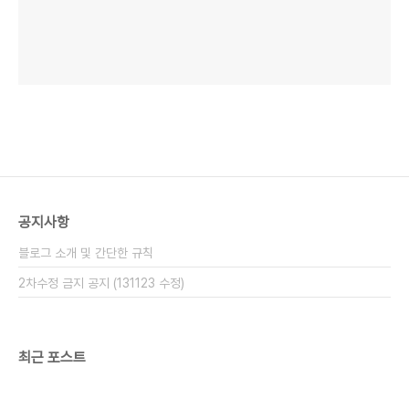
공지사항
블로그 소개 및 간단한 규칙
2차수정 금지 공지 (131123 수정)
최근 포스트