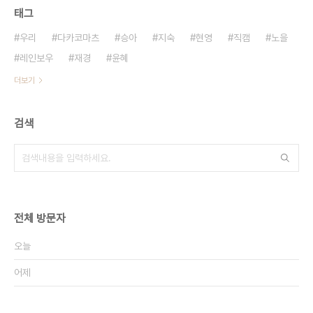
태그
우리
다카코마츠
승아
지숙
현영
직캠
노을
레인보우
재경
윤혜
더보기
검색
전체 방문자
오늘
어제