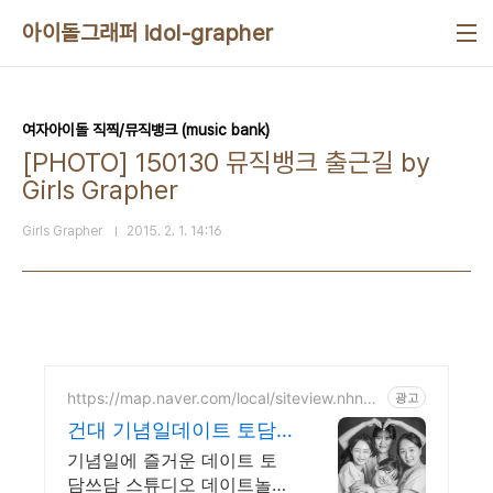
본문 바로가기
아이돌그래퍼 idol-grapher
여자아이돌 직찍/뮤직뱅크 (music bank)
[PHOTO] 150130 뮤직뱅크 출근길 by
Girls Grapher
Girls Grapher
2015. 2. 1. 14:16
https://map.naver.com/local/siteview.nhn?c
광고
ode=1335023115
건대 기념일데이트 토담
쓰담
기념일에 즐거운 데이트 토
담쓰담 스튜디오 데이트놀거