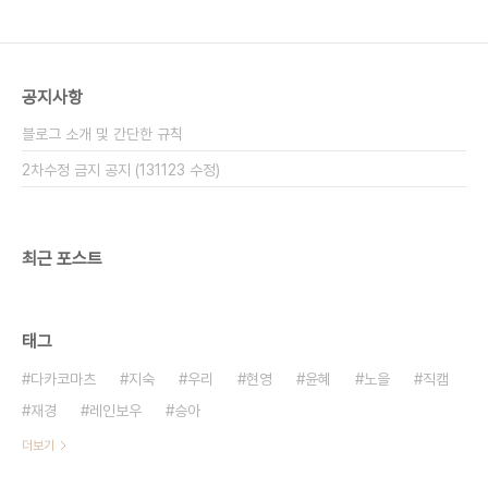
공지사항
블로그 소개 및 간단한 규칙
2차수정 금지 공지 (131123 수정)
최근 포스트
태그
다카코마츠
지숙
우리
현영
윤혜
노을
직캠
재경
레인보우
승아
더보기