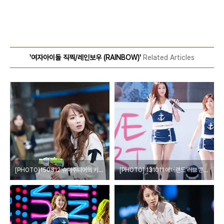
'여자아이돌 직찍/레인보우 (RAINBOW)'
Related Articles
[PHOTO]150312 슈퍼주니어의 키스 더 라디오 레인보우 지숙 by EPOXY
[PHOTO] 131011 에버랜드 러브 콘서트 - 레인보우 by EPOXY