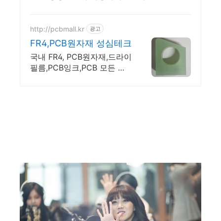
http://pcbmall.kr
광고
FR4,PCB원자재 성심테크
국내 FR4, PCB원자재,드라이
필름,PCB잉크,PCB 모든 부
자재 쇼핑몰.