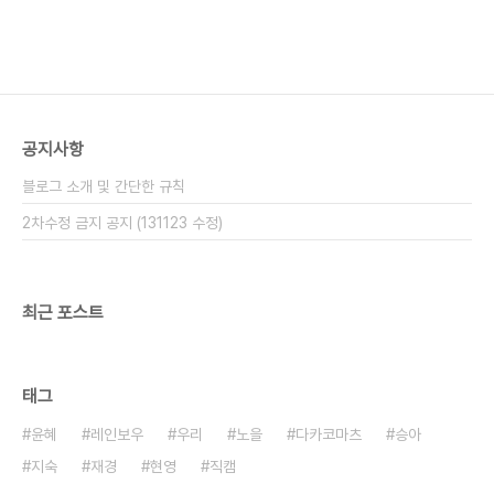
공지사항
블로그 소개 및 간단한 규칙
2차수정 금지 공지 (131123 수정)
최근 포스트
태그
윤혜
레인보우
우리
노을
다카코마츠
승아
지숙
재경
현영
직캠