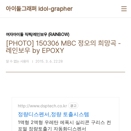
본문 바로가기
아이돌그래퍼 idol-grapher
여자아이돌 직찍/레인보우 (RAINBOW)
[PHOTO] 150306 MBC 정오의 희망곡 -
레인보우 by EPOXY
알 수 없는 사용자
2015. 3. 6. 22:28
http://www.dsptech.co.kr
광고
정량디스펜서,정량 토출시스템
1액형 2액형 우레탄 에폭시 실리콘 구리스 컨
포멀 정량토출기 자동화디스펜서