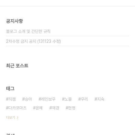
공지사항
블로그 소개 및 간단한 규칙
2차수정 금지 공지 (131123 수정)
최근 포스트
태그
직캠
승아
레인보우
노을
우리
지숙
다카코마츠
윤혜
재경
현영
더보기