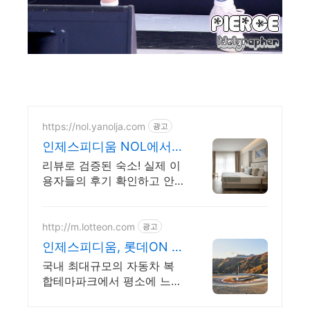
https://nol.yanolja.com
광고
인제스피디움 NOL에서
예약 최대 70% 더블업 할
리뷰로 검증된 숙소! 실제 이
인!
용자들의 후기 확인하고 안
심 예약하세요! 인제스피디움
http://m.lotteon.com
광고
인제스피디움, 롯데ON 첫
구매 최대 5천원 혜택!
국내 최대규모의 자동차 복
합테마파크에서 평소에 느낄
수 없던 스릴를 체험해보세