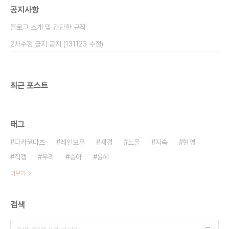
공지사항
블로그 소개 및 간단한 규칙
2차수정 금지 공지 (131123 수정)
최근 포스트
태그
다카코마츠
레인보우
재경
노을
지숙
현영
직캠
우리
승아
윤혜
더보기
검색