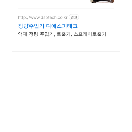
길무드 성신여대점 예상치
못한 감동을 선사하는 성신
여대 양식 맛집
http://www.dsptech.co.kr
광고
정량주입기 디에스피테크
액체 정량 주입기, 토출기, 스프레이토출기