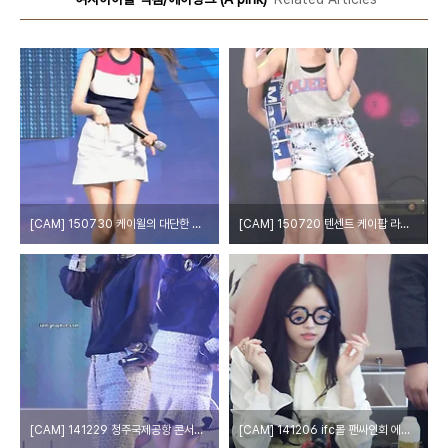
[CAM] 150730 케이윌의 대단한 라디오 공개방송 - 에이핑크 by W
[CAM] 150720 텐센트 케이팝 라이브 - 에이핑크 by 다카코마츠
[CAM] 141229 청주국제공항 콘서트 - 에이핑크 by 다카코마츠
[CAM] 141206 ifc몰 팬싸인회 에이핑크 by epoxy