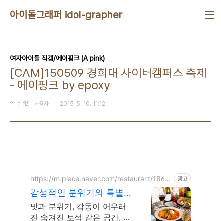
본문 바로가기
아이돌그래퍼 idol-grapher
여자아이돌 직캠/에이핑크 (A pink)
[CAM]150509 경희대 사이버캠퍼스 축제
- 에이핑크 by epoxy
알 수 없는 사용자
2015. 5. 10. 11:12
https://m.place.naver.com/restaurant/1863
광고
199587
감성적인 분위기와 특별
한 맛 데이트를 위한 특별
맛과 분위기, 감동이 어우러
한 공간
진 숨겨진 보석 같은 공간, 샛