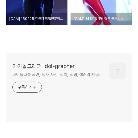
[CAM] 150225 한국IT직업전문학교 OT - 헬로비너스 by 다카코마츠
[CAM] 141213 롯데월드 공개방송 - 헬로비너스 by PIERCE
아이돌그래퍼 idol-grapher
아이돌그룹 공연, 행사 사진, 직찍, 직캠, 갤러리 제공.
구독하기