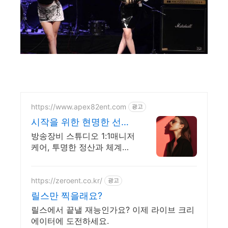
https://www.apex82ent.com
광고
시작을 위한 현명한 선택,
크리에이터, BJ 상시 모집
방송장비 스튜디오 1:1매니저
케어, 투명한 정산과 체계적
인 성장 시스템
https://zeroent.co.kr/
광고
릴스만 찍을래요?
릴스에서 끝낼 재능인가요? 이제 라이브 크리
에이터에 도전하세요.