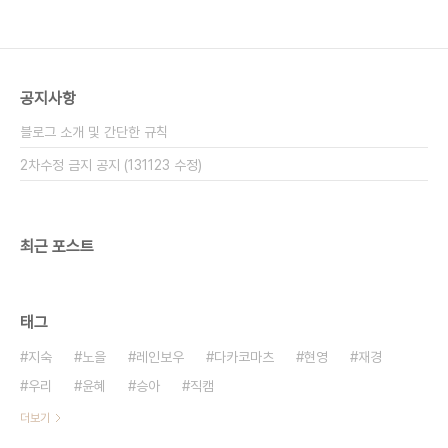
공지사항
블로그 소개 및 간단한 규칙
2차수정 금지 공지 (131123 수정)
최근 포스트
태그
지숙
노을
레인보우
다카코마츠
현영
재경
우리
윤혜
승아
직캠
더보기