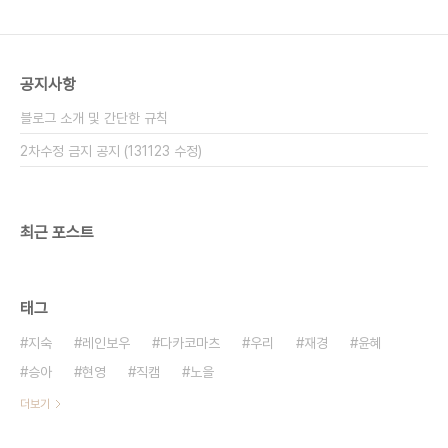
공지사항
블로그 소개 및 간단한 규칙
2차수정 금지 공지 (131123 수정)
최근 포스트
태그
지숙
레인보우
다카코마츠
우리
재경
윤혜
승아
현영
직캠
노을
더보기