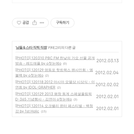
공감
구독하기
'
남돌 & 스타 직찍 직캠
' 카테고리의 다른 글
[PHOTO] 120310 PBC FM 한낮의 가요 선물 공개
2012.03.13
방송 - 레드애플 by o첫눈에o
(0)
[PHOTO] 120129 영등포 핫트랙스 팬사인회 - 엠
2012.02.04
블랙 by o첫눈에o
(2)
[PHOTO] 120118 2012 아시아 모델상 시상식 - 이
2012.02.02
연희 by IDOL-GRAPHER
(2)
[PHOTO] 120129 2013 평창 동계 스페셜올림픽
2012.02.01
D-365 기념행사 - 김연아 o첫눈에o
(3)
[PHOTO] 120114 오크밸리 윈터 페스티벌 - 백청
2012.02.01
강 by 1st Holic
(15)