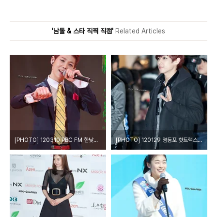
'남돌 & 스타 직찍 직캠'
Related Articles
[PHOTO] 120310 PBC FM 한낮의 가요 선물 공개방송 - 레드애플 by o첫눈에o
[PHOTO] 120129 영등포 핫트랙스 팬사인회 - 엠블랙 by o첫눈에o