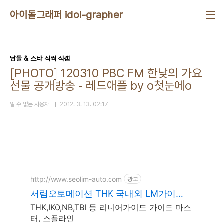
본문 바로가기
아이돌그래퍼 idol-grapher
남돌 & 스타 직찍 직캠
[PHOTO] 120310 PBC FM 한낮의 가요
선물 공개방송 - 레드애플 by o첫눈에o
알 수 없는 사용자
2012. 3. 13. 02:17
http://www.seolim-auto.com
광고
서림오토메이션 THK 국내외 LM가이드
전문
THK,IKO,NB,TBI 등 리니어가이드 가이드 마스
터, 스플라인