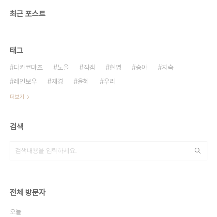
최근 포스트
태그
다카코마츠
노을
직캠
현영
승아
지숙
레인보우
재경
윤혜
우리
더보기
검색
전체 방문자
오늘