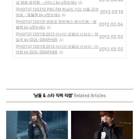
념 평화 음악회 - 샤이니 by o첫눈에o
(2)
[PHOTO] 120310 PBC FM 한낮의 가요 선물 공개
2012.03.15
방송 - 엠블랙 by o첫눈에o
(3)
[PHOTO] 120129 영등포 핫트랙스 팬사인회 - 엠
2012.02.04
블랙 by o첫눈에o
(2)
[PHOTO] 120118 2012 아시아 모델상 시상식 - 정
2012.02.02
일우 by IDOL-GRAPHER
(1)
[PHOTO] 120118 2012 아시아 모델상 시상식 - 이
2012.02.02
연희 by IDOL-GRAPHER
(2)
'남돌 & 스타 직찍 직캠'
Related Articles