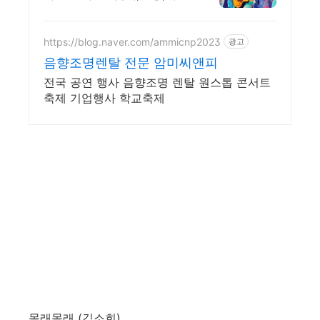
판매 플랫폼 버스킹플레이!
새로운 방식으로 공간을 홍
보하세요
https://blog.naver.com/ammicnp2023
광고
음향조명렌탈 전문 암미씨앤피
전국 공연 행사 음향조명 렌탈 원스톱 콘서트
축제 기업행사 학교축제
몰래몰래 (김소희)