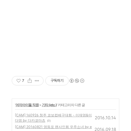
7
구독하기
'
여자아이돌 직캠
>
기타 (etc.)
' 카테고리의 다른 글
[CAM] 160926 청주 코보컵배구대회 - 이재영&이
2016.10.14
다영 by 다카코마츠
(0)
[CAM] 20160821 영등포 팬사인회 우주소녀 by e
2016.09.18