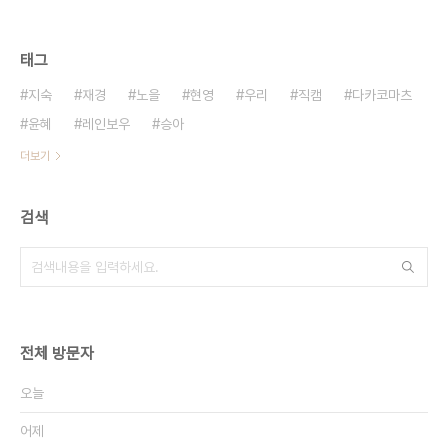
태그
지숙
재경
노을
현영
우리
직캠
다카코마츠
윤혜
레인보우
승아
더보기
검색
전체 방문자
오늘
어제