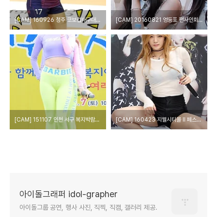
[CAM] 160926 청주 코보컵배구대회 - 이재영&이다영 by 다카코마츠
[CAM] 20160821 영등포 팬사인회 우주소녀 by epoxy
[CAM] 151107 인천 서구 복지박람회 - 식스밤 by PIERCE
[CAM] 160423 지웰시티몰 II 페스티벌 - 와썹(Wa$$up) by PIERCE
아이돌그래퍼 idol-grapher
아이돌그룹 공연, 행사 사진, 직찍, 직캠, 갤러리 제공.