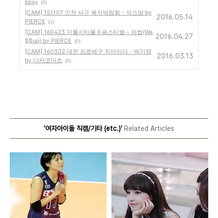
poxy
(0)
[CAM] 151107 인천 서구 복지박람회 - 식스밤 by
2016.05.14
PIERCE
(1)
[CAM] 160423 지웰시티몰 II 페스티벌 - 와썹(Wa
2016.04.27
$$up) by PIERCE
(0)
[CAM] 160302 대전 프로배구 치어리더 - 박기량
2016.03.13
by 다카코마츠
(0)
'여자아이돌 직캠/기타 (etc.)'
Related Articles