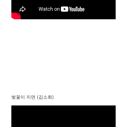
벚꽃이 지면 (김소희)