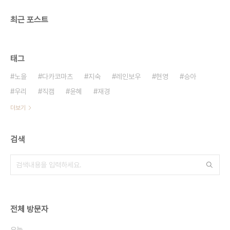
최근 포스트
태그
노을
다카코마츠
지숙
레인보우
현영
승아
우리
직캠
윤혜
재경
더보기
검색
전체 방문자
오늘