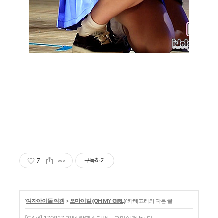
7
구독하기
'
여자아이돌 직캠
>
오마이걸 (OH MY GIRL)
' 카테고리의 다른 글
[CAM] 170827 평택 락페스티벌 - 오마이걸 by 다