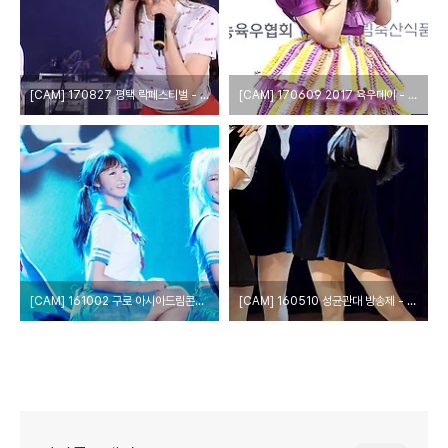
[CAM] 170827 평택 락페스티벌 - 오마이걸 by 다카코마츠
[CAM] 170609 2017 육우데이 - 오마이걸 아린 by Harry
[CAM] 161002 구로 아시아드림콘서트 - 오마이걸 by epoxy
[CAM] 160510 성균관대 방송제 - 오마이걸 by 다카코마츠