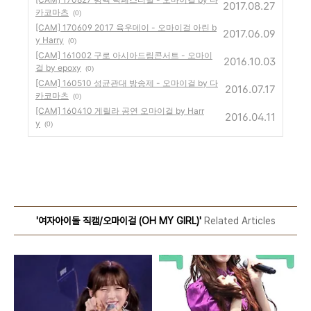
2017.08.27
카코마츠
(0)
[CAM] 170609 2017 육우데이 - 오마이걸 아린 b
2017.06.09
y Harry
(0)
[CAM] 161002 구로 아시아드림콘서트 - 오마이
2016.10.03
걸 by epoxy
(0)
[CAM] 160510 성균관대 방송제 - 오마이걸 by 다
2016.07.17
카코마츠
(0)
[CAM] 160410 게릴라 공연 오마이걸 by Harr
2016.04.11
y
(0)
'여자아이돌 직캠/오마이걸 (OH MY GIRL)'
Related Articles