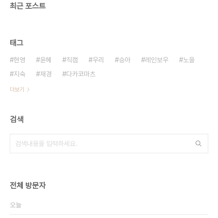
최근 포스트
태그
현영
윤혜
직캠
우리
승아
레인보우
노을
지숙
재경
다카코마츠
더보기
검색
전체 방문자
오늘