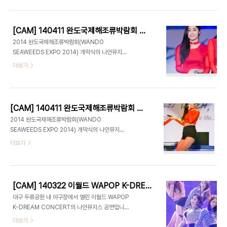
지스(경리) - Dolls 유튜브 공유기능으로 많이 퍼가
주세요~ ^^전체멤버 가로캠은 다음에 업로드를...
[CAM] 140411 완도국제해조류박람회 개막식 - 나인뮤지스(가로) by PIERCE
2014 완도국제해조류박람회(WANDO
SEAWEEDS EXPO 2014) 개막식의 나인뮤지스
공연 가로캠입니다. 한달이 좀 넘은 행사인데 작업이
더보기
좀 늦어졌습니다. 늦었지만 유튜브 공유기능으로 많
이 퍼가주세요~ 1. "글루(GLUE)" 2. 토크 3. "돌스
(Dolls)"
[CAM] 140411 완도국제해조류박람회 개막식 - 나인뮤지스(세라) by PIERCE
2014 완도국제해조류박람회(WANDO
SEAWEEDS EXPO 2014) 개막식의 나인뮤지스
공연입니다. 1. 나인뮤지스(세라) - "글루(GLUE)"
더보기
2. 나인뮤지스(세라) - 토크 3. 나인뮤지스(세라) -
"돌스(Dolls)" 유튜브 공유기능으로 많이 퍼가주세
요~ ^^
[CAM] 140322 이월드 WAPOP K-DREAM CONCERT - 나인뮤지스(세라) by PIERCE
대구 두류공원 내 야구장에서 열린 이월드 WAPOP
K-DREAM CONCERT의 나인뮤지스 공연입니다.
1. 나인뮤지스(세라) - "글루(GLUE)" 2. 나인뮤지
더보기