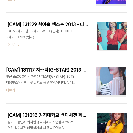
록곡 돌스(Dolls) 두 곡을 불렀네요. 네이버, 판도라
TV, 네이트, 엠군 등 포털사이트로의 동영상 (재)업
로드는 금지합니다. 유튜브 링크는 자유롭게 올려주
세요. 1. 글루(GLUE) 2. MC인터뷰 등 3. 돌스
[CAM] 131129 한이음 엑스포 2013 - 나인뮤지스 by o첫눈에o
(Dolls)
GUN (혜미) 멘트 (혜미) WILD (민하) TICKET
(혜미) Dolls (민하)
더보기
[CAM] 131117 지스타(G-STAR) 2013 - 나인뮤지스(세라) by PIERCE
부산 BEXCO에서 개최된 지스타(G-STAR) 2013
다음부스에서의 나인뮤지스 공연 영상입니다. 무대
여건상 GUN은 부르지 않았습니다. 네이버, 판도라
더보기
TV, 네이트, 엠군 등 포털사이트로의 동영상 (재)업
로드는 금지합니다. 유튜브 링크는 자유롭게 퍼가주
세요. 나인뮤지스(세라) - #1 - Wild 나인뮤지스(세
라) - #2 - Talk 나인뮤지스(세라) - #3 - Ticket
[CAM] 131018 명지대학교 백마체전 폐막식 - 나인뮤지스(세라) by PIERCE
나인뮤지스(세라) - #4 - News 나인뮤지스(세라)
경기도 용인에 위치한 명지대학교 자연캠퍼스에서
- #5 - Talk 나인뮤지스(세라) - #6 - Dolls
열린 백마체전 폐막식에서 새 앨범 PRIMA