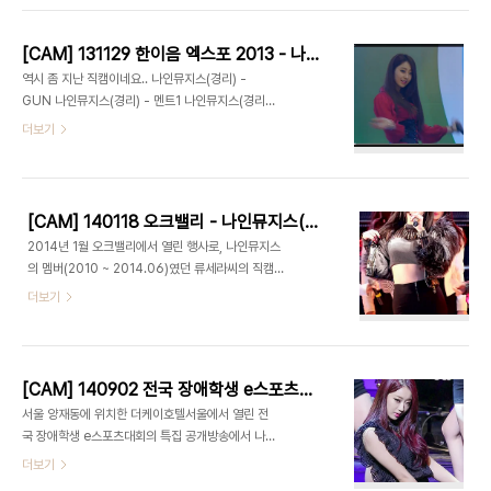
[CAM] 131129 한이음 엑스포 2013 - 나인뮤지스(경리) by 다카코마츠
역시 좀 지난 직캠이네요.. 나인뮤지스(경리) -
GUN 나인뮤지스(경리) - 멘트1 나인뮤지스(경리)
- WILD 나인뮤지스(경리) - TICKET 나인뮤지스
더보기
(경리) - 멘트2 나인뮤지스(경리) - DOLLS
[CAM] 140118 오크밸리 - 나인뮤지스(세라) by PIERCE
2014년 1월 오크밸리에서 열린 행사로, 나인뮤지스
의 멤버(2010 ~ 2014.06)였던 류세라씨의 직캠
입니다.묵혀두기 아까워서 게시합니다. 1. 글루
더보기
(GLUE) 2. 토크(1/2) 3. 와일드(WILD) 4. 티켓
(TICKET) 5. 토크(2/2) 6. 돌스(DOLLS)
[CAM] 140902 전국 장애학생 e스포츠대회 - 나인뮤지스(경리) by PIERCE
서울 양재동에 위치한 더케이호텔서울에서 열린 전
국 장애학생 e스포츠대회의 특집 공개방송에서 나인
뮤지스의 공연이 있었습니다. 1. 나인뮤지스(경리) -
더보기
GLUE 2. 나인뮤지스(경리&혜미) - 토크 3. 나인뮤