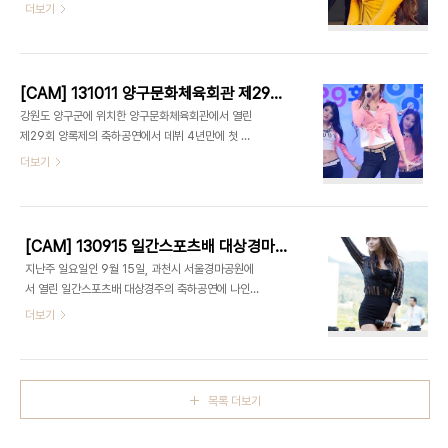
DONNA로 컴백한 나인뮤지스의 공연이 있었습니
더보기
다. 1. 나인뮤지스(세라) - GUN 2. 나인뮤지스(세
라) - Wild 3. 나인뮤지스(세라) - Ticket 4. 나인
뮤지스(세라) - Dolls 네이버, 판도라 TV, 네이트,
엠군 등 동영상 (재)업로드는 금지합니다. 유튜브 링
[CAM] 131011 양구문화체육회관 제29회 양록제 - 나인뮤지스(세라) by PIERCE
크는 자유롭게 퍼가주세요.
강원도 양구군에 위치한 양구문화체육회관에서 열린
제29회 양록제의 축하공연에서 데뷔 4년만에 첫 정
규 앨범 '프리마돈나(PRIMA DONNA)'를 출시한
더보기
나인뮤지스가 신곡 GUN, 그리고 지난 싱글앨범 수
록곡인 Wild와 Dolls를 선보였습니다. 1. 나인뮤지
스(세라) - GUN 2. 나인뮤지스(세라) - Wild 3.
나인뮤지스(세라) - Dolls 네이버, 판도라 TV, 네이
[CAM] 130915 일간스포츠배 대상경마대회 - 나인뮤지스(세라) by PIERCE
트, 엠군 등 동영상 (재)업로드는 금지합니다. 유튜브
지난주 일요일인 9월 15일, 과천시 서울경마공원에
링크는 자유롭게 퍼가주세요.
서 열린 일간스포츠배 대상경주의 축하공연에 나인
뮤지스가 출연하였습니다. 1. 나인뮤지스(세라) -
더보기
Wild 2. 나인뮤지스(세라) - Dolls
목록 더보기