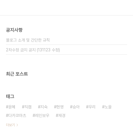
공지사항
블로그 소개 및 간단한 규칙
2차수정 금지 공지 (131123 수정)
최근 포스트
태그
윤혜
직캠
지숙
현영
승아
우리
노을
다카코마츠
레인보우
재경
더보기