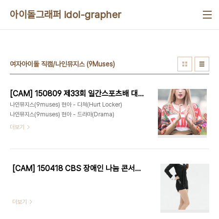
본문 바로가기
아이돌그래퍼 idol-grapher
여자아이돌 직캠/나인뮤지스 (9Muses)
[CAM] 150809 제33회 일간스포츠배 대상경주 - 나인뮤지스(9muses) 현아 by Harry
나인뮤지스(9muses) 현아 - 다쳐(Hurt Locker)
나인뮤지스(9muses) 현아 - 드라마(Drama)
더보기
[CAM] 150418 CBS 장애인 나눔 콘서트 - 나인뮤지스 by W
더보기