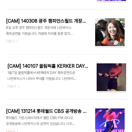
스(세라) - 토크 3. 나인뮤지스(세라) - "와일드
(Wild)" 4. 나인뮤지스(세라) - "돌스(Dolls)"
[CAM] 140308 광주 챔피언스필드 개장식 축하공연 - 나인뮤지스 by 다카코마츠
8일 오후 광주 챔피언스필드 개장식에 나인뮤지스
축하공연을 가졌습니다. 처음에 자리를 잘못 잡아서
아쉬웠네요 ㅠㅠ 나인뮤지스(혜미) - GLUE 나인뮤
더보기
지스(혜미) - TICKET 나인뮤지스(혜미) - NEWS
나인뮤지스(혜미) - DOLLS
[CAM] 140107 올림픽홀 KERKER DAY 축하공연 - 나인뮤지스 by 다카코마츠
1월7일 올림픽홀에서 KERKER DAY 축하공연으로
나인뮤지스가 나와서 무대를 가졌습니다. 나인뮤지
스(경리) - GLUE 나인뮤지스(혜미) - DOLLS
더보기
[CAM] 131214 롯데월드 CBS 공개방송 - 나인뮤지스(세라) by PIERCE
롯데월드 가든스테이지에서 열린 CBS-FM 라디오
공개방송에 나인뮤지스의 공연이 있었습니다. 디지
털 싱글 글루(GLUE)와 올해 초 발매한 싱글앨범 수
더보기