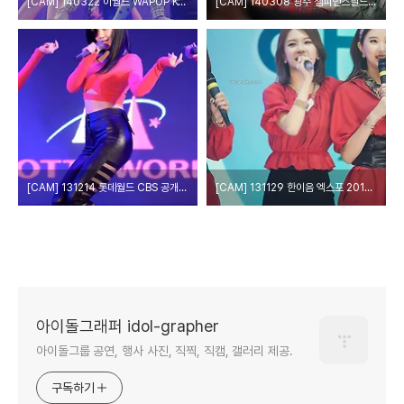
[CAM] 140322 이월드 WAPOP K-DREAM CONCERT - 나인뮤지스(세라) by PIERCE
[CAM] 140308 광주 챔피언스필드 개장식 축하공연 - 나인뮤지스 by 다카코마츠
[CAM] 131214 롯데월드 CBS 공개방송 - 나인뮤지스(세라) by PIERCE
[CAM] 131129 한이음 엑스포 2013 - 나인뮤지스 by o첫눈에o
아이돌그래퍼 idol-grapher
아이돌그룹 공연, 행사 사진, 직찍, 직캠, 갤러리 제공.
구독하기