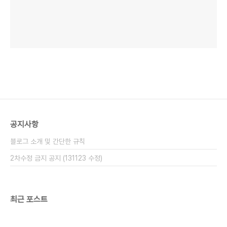
공지사항
블로그 소개 및 간단한 규칙
2차수정 금지 공지 (131123 수정)
최근 포스트