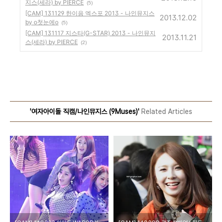
지스(세라) by PIERCE
(5)
[CAM] 131129 한이음 엑스포 2013 - 나인뮤지스
2013.12.02
by o첫눈에o
(5)
[CAM] 131117 지스타(G-STAR) 2013 - 나인뮤지
2013.11.21
스(세라) by PIERCE
(2)
'여자아이돌 직캠/나인뮤지스 (9Muses)'
Related Articles