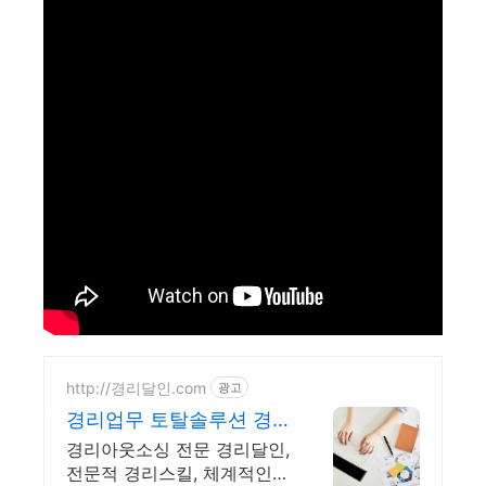
http://경리달인.com
광고
경리업무 토탈솔루션 경
리달인 맞춤형 경리 아웃
경리아웃소싱 전문 경리달인,
소싱
전문적 경리스킬, 체계적인