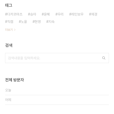
태그
다카코마츠
승아
윤혜
우리
레인보우
재경
직캠
노을
현영
지숙
더보기
검색
전체 방문자
오늘
어제