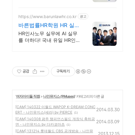
자금 관리까지 완벽하게!
https://www.barunlawhr.co.kr
광고
바른법률HR학원 HR 실무
와 AI 교육까지
HR인사노무 실무에 AI 실무
를 더하다! 국내 유일 HR인사
노무 AI활용 국비과정
공감
구독하기
'
여자아이돌 직캠
>
나인뮤지스 (9Muses)
' 카테고리의 다른 글
[CAM] 140322 이월드 WAPOP K-DREAM CONC
2014.03.30
ERT - 나인뮤지스(세라) by PIERCE
(1)
[CAM] 140308 광주 챔피언스필드 개장식 축하공
2014.03.09
연 - 나인뮤지스 by 다카코마츠
(1)
[CAM] 131214 롯데월드 CBS 공개방송 - 나인뮤
2013.12.15