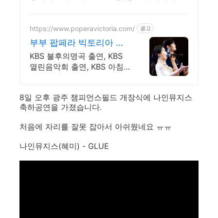
는 튼튼함! 와우회원 무료배송으로 편리하게!
https://www.poperavictoria.com/
광고
부부 팝페라 빅토리아 섭
외! 명문 음대 졸업!
KBS 불후의명곡 출연, KBS
열린음악회 출연, KBS 아침
마당 도전 꿈 우승!
8일 오후 광주 챔피언스필드 개장식에 나인뮤지스
축하공연을 가졌습니다.
처음에 자리를 잘못 잡아서 아쉬웠네요 ㅠㅠ
나인뮤지스(혜미) - GLUE