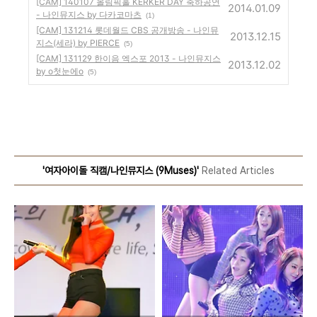
[CAM] 140107 올림픽홀 KERKER DAY 축하공연
2014.01.09
- 나인뮤지스 by 다카코마츠
(1)
[CAM] 131214 롯데월드 CBS 공개방송 - 나인뮤
2013.12.15
지스(세라) by PIERCE
(5)
[CAM] 131129 한이음 엑스포 2013 - 나인뮤지스
2013.12.02
by o첫눈에o
(5)
'여자아이돌 직캠/나인뮤지스 (9Muses)'
Related Articles