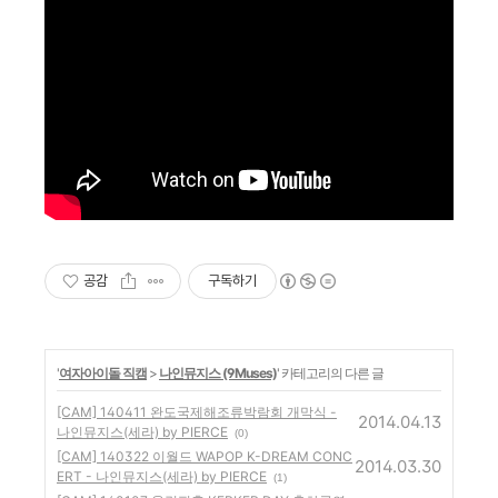
공감
구독하기
'
여자아이돌 직캠
>
나인뮤지스 (9Muses)
' 카테고리의 다른 글
[CAM] 140411 완도국제해조류박람회 개막식 -
2014.04.13
나인뮤지스(세라) by PIERCE
(0)
[CAM] 140322 이월드 WAPOP K-DREAM CONC
2014.03.30
ERT - 나인뮤지스(세라) by PIERCE
(1)