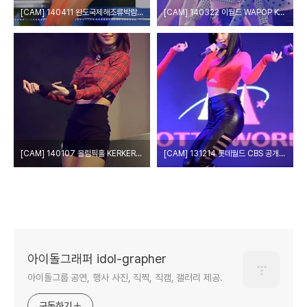
[CAM] 140411 완도국제해조류박람회 개막식 - 나인뮤지스(세라) by PIERCE
[CAM] 140322 이월드 WAPOP K-DREAM CONCERT - 나인뮤지스(세라) by PIERCE
[CAM] 140107 올림픽홀 KERKER DAY 축하공연 - 나인뮤지스 by 다카코마츠
[CAM] 131214 롯데월드 CBS 공개방송 - 나인뮤지스(세라) by PIERCE
아이돌그래퍼 idol-grapher
아이돌그룹 공연, 행사 사진, 직찍, 직캠, 갤러리 제공.
구독하기