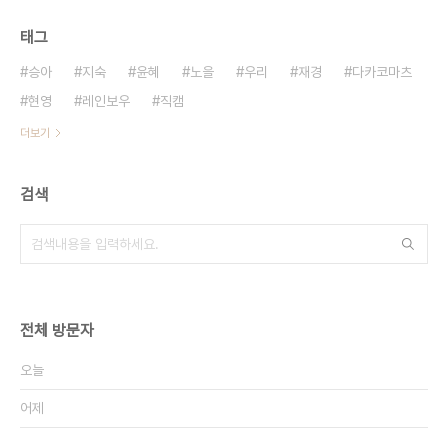
태그
승아
지숙
윤혜
노을
우리
재경
다카코마츠
현영
레인보우
직캠
더보기
검색
전체 방문자
오늘
어제