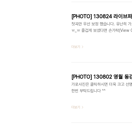
[PHOTO] 130824 라이브파워
첫곡만 우선 보정 했습니다. 유난히 가로
ㅠ_ㅠ 즐겁게 보셨다면 손가락(View 
더보기
[PHOTO] 130802 영월 동강축
가로사진은 클릭하시면 더욱 크고 선명하게
한번 부탁드립니다 ^^
더보기