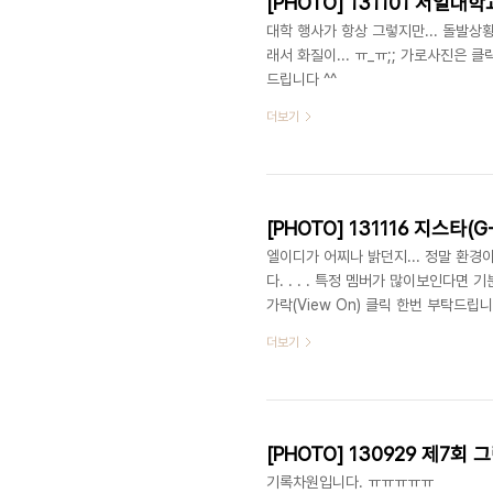
[PHOTO] 131101 서일대학교 
대학 행사가 항상 그렇지만... 돌발상황
래서 화질이... ㅠ_ㅠ;; 가로사진은 
드립니다 ^^
더보기
[PHOTO] 131116 지스타(G-S
엘이디가 어찌나 밝던지... 정말 환경
다. . . . 특정 멤버가 많이보인다면
가락(View On) 클릭 한번 부탁드립니
더보기
[PHOTO] 130929 제7회
기록차원입니다. ㅠㅠㅠㅠㅠ