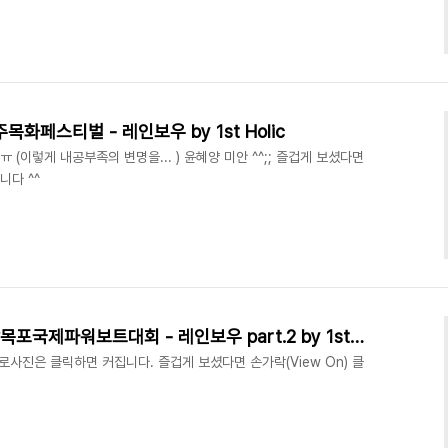
양주목화페스티벌 - 레인보우 by 1st Holic
_ㅠ (이렇게 내공부족의 변명을... ) 윤혜양 미안 ^^;; 즐겁게 보셨다면
니다 ^^
[PHOTO] 130907 그린전남목포국제파워보트대회 - 레인보우 part.2 by 1st Holic
로사진은 클릭하면 커집니다. 즐겁게 보셨다면 손가락(View On) 클