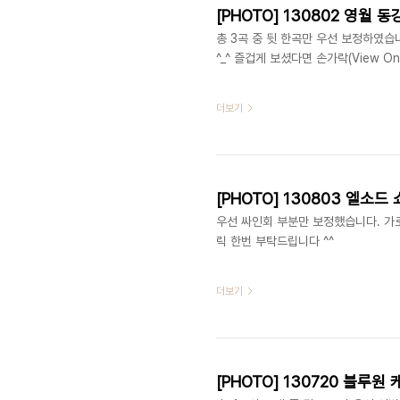
[PHOTO] 130802 영월 동강축
총 3곡 중 뒷 한곡만 우선 보정하였
^_^ 즐겁게 보셨다면 손가락(View O
더보기
[PHOTO] 130803 엘소드 
우선 싸인회 부분만 보정했습니다. 가로
릭 한번 부탁드립니다 ^^
더보기