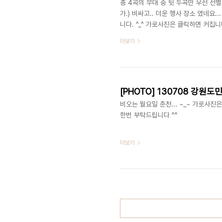
총 4곡의 무대 중 뒷 두곡만 우선 선별 
가.) 비싸고.. 더운 행사 장소 였네요
니다. ^_^ 가로사진은 클릭하면 커집니
더보기
비오는 월요일 춘천... ~_~ 가로사진은
한번 부탁드립니다 ^^
더보기