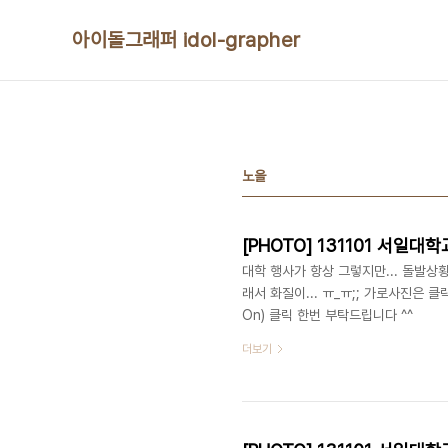
본문 바로가기
아이돌그래퍼 idol-grapher
노을
[PHOTO] 131101 서일대학교 
대학 행사가 항상 그렇지만... 돌발상황
래서 화질이... ㅠ_ㅠ;; 가로사진은 
On) 클릭 한번 부탁드립니다 ^^
더보기