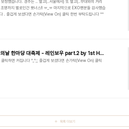
보정했습니다. 경주는 .. 멀고(..서울에서) 또 멀고(..무대와의 거리
... 조명까지 별로인건 뽀너스!! ㅠ_ㅠ 마지막으로 EXO팬분들 감사했습
다 . 즐겁게 보셨다면 손가락(View On) 클릭 한번 부탁드립니다 ^^
[PHOTO] 130708 강원도민의날 한마당 대축제 - 레인보우 part.2 by 1st Holic
 클릭하면 커집니다 ^_^;; 즐겁게 보셨다면 손가락(View On) 클릭
목록 더보기