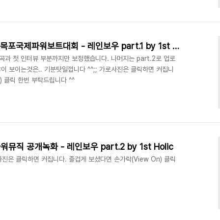
[PHOTO] 130907 그린전남목포국제파워보트대회 - 레인보우 part.1 by 1st Holic
첫곡과 첫 인터뷰 부분까지만 보정했습니다. 나머지는 part.2로 업로
많이 보이는것은.. 기분탓일껍니다 ^^;; 가로사진은 클릭하면 커집니
) 클릭 한번 부탁드립니다 ^^
워뮤직 공개녹화 - 레인보우 part.2 by 1st Holic
가로사진은 클릭하면 커집니다. 즐겁게 보셨다면 손가락(View On) 클릭