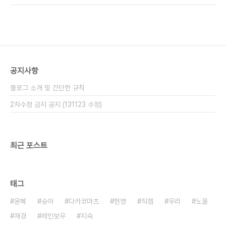
공지사항
블로그 소개 및 간단한 규칙
2차수정 금지 공지 (131123 수정)
최근 포스트
태그
윤혜
승아
다카코마츠
현영
직캠
우리
노을
재경
레인보우
지숙