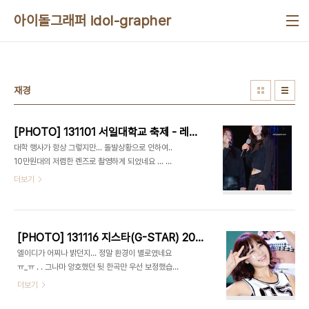
본문 바로가기
아이돌그래퍼 idol-grapher
재경
[PHOTO] 131101 서일대학교 축제 - 레인보우 part.2 by 1st Holic
대학 행사가 항상 그렇지만... 돌발상황으로 인하여..
10만원대의 저렴한 렌즈로 촬영하게 되었네요 ... 그
래서 화질이... ㅠ_ㅠ;; 가로사진은 클릭하면 커집니
더보기
다. 즐겁게 보셨다면 손가락(View On) 클릭 한번
부탁드립니다 ^^
[PHOTO] 131116 지스타(G-STAR) 2013 - 레인보우 part.1 by 1st Holic
엘이디가 어찌나 밝던지... 정말 환경이 별로였네요
ㅠ_ㅠ . . 그나마 양호했던 뒷 한곡만 우선 보정했습
니다. . . . 특정 멤버가 많이보인다면 기분탓입니다
더보기
^_^; 가로사진은 클릭하면 커집니다. 즐겁게 보셨다면
손가락(View On) 클릭 한번 부탁드립니다 ^^