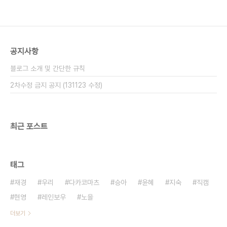
공지사항
블로그 소개 및 간단한 규칙
2차수정 금지 공지 (131123 수정)
최근 포스트
태그
재경
우리
다카코마츠
승아
윤혜
지숙
직캠
현영
레인보우
노을
더보기