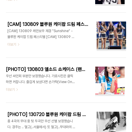
부탁드립니다 ^^
[CAM] 130809 블루원 케이팝 드림 페스티벌 - 레인보우 by cameratest
[CAM] 130809 레인보우 재경 "Sunshine" -
블루원 케이팝 드림 페스티벌 [CAM] 130809 레
인보우 우리 "Mach" - 블루원 케이팝 드림 페스티
더보기
벌 [CAM] 130809 레인보우 지숙 "Tell Me Tell
Me" - 블루원 케이팝 드림 페스티벌 [CAM]
130809 레인보우 지숙 "A" - 블루원 케이팝 드림
페스티벌
[PHOTO] 130803 엘소드 쇼케이스 (팬싸인회) - 레인보우 by 1st Holic
우선 싸인회 부분만 보정했습니다. 가로사진은 클릭
하면 커잡니다. 즐겁게 보셨다면 손가락(View On)
클릭 한번 부탁드립니다 ^^
더보기
[PHOTO] 130720 블루원 케이팝 드림 페스티벌 - 레인보우 part.1 by 1st Holic
총 4곡의 무대 중 뒷 두곡만 우선 선별 보정했습니
다. 경주는 .. 멀고(..서울에서) 또 멀고(..무대와의 거