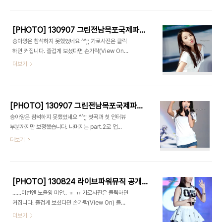
[PHOTO] 130907 그린전남목포국제파워보트대회 - 레인보우 part.2 by 1st Holic
승아양은 참석하지 못했었네요 ^^;; 가로사진은 클릭
하면 커집니다. 즐겁게 보셨다면 손가락(View On)
클릭 한번 부탁드립니다 ^^
더보기
[PHOTO] 130907 그린전남목포국제파워보트대회 - 레인보우 part.1 by 1st Holic
승아양은 참석하지 못했었네요 ^^;; 첫곡과 첫 인터뷰
부분까지만 보정했습니다. 나머지는 part.2로 업로
드 하도록 하겠습니다 . 특정 멤버가 많이 보이는것
더보기
은.. 기분탓일껍니다 ^^;; 가로사진은 클릭하면 커집
니다. 즐겁게 보셨다면 손가락(View On) 클릭 한번
부탁드립니다 ^^
[PHOTO] 130824 라이브파워뮤직 공개녹화 - 레인보우 part.2 by 1st Holic
......이번엔 노을양 미안.. ㅠ_ㅠ 가로사진은 클릭하면
커집니다. 즐겁게 보셨다면 손가락(View On) 클릭
한번 부탁드립니다 ^^
더보기